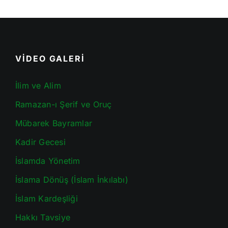
VİDEO GALERİ
İlim ve Alim
Ramazan-ı Şerif ve Oruç
Mübarek Bayramlar
Kadir Gecesi
İslamda Yönetim
İslama Dönüş (İslam İnkılabı)
İslam Kardeşliği
Hakkı Tavsiye