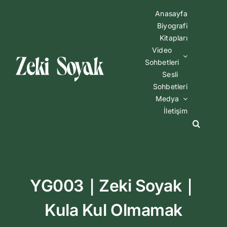
Skip
Anasayfa
to
Biyografi
content
Kitapları
Video
Sohbetleri
Sesli
Sohbetleri
Medya
İletişim
YG003｜Zeki Soyak｜
Kula Kul Olmamak