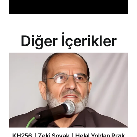
Diğer İçerikler
KH256｜Zeki Soyak｜Helal Yoldan Rızık