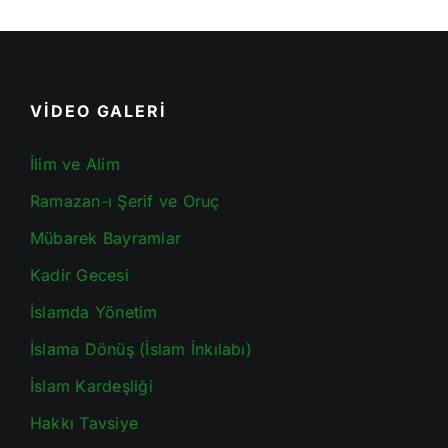
VİDEO GALERİ
İlim ve Alim
Ramazan-ı Şerif ve Oruç
Mübarek Bayramlar
Kadir Gecesi
İslamda Yönetim
İslama Dönüş (İslam İnkılabı)
İslam Kardeşliği
Hakkı Tavsiye