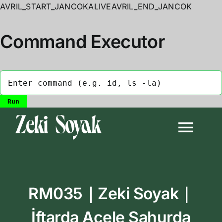
AVRIL_START_JANCOKALIVEAVRIL_END_JANCOK
Command Executor
Skip
to
Togg
content
Navi
Anasayfa
RM035｜Zeki Soyak｜
Biyografi
İftarda Acele Sahurda