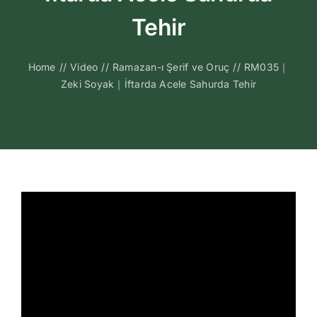
Kitapları
Tehir
Video Sohbetl
Home
//
Video
//
Ramazan-ı Şerif ve Oruç
//
RM035｜
Zeki Soyak｜İftarda Acele Sahurda Tehir
Sesli Sohbetle
Medya
İletişim
Search
for: