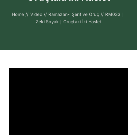
Kitapları
Home
//
Video
//
Ramazan-ı Şerif ve Oruç
//
RM033｜
Zeki Soyak｜Oruçtaki İki Haslet
Video Sohbetl
Sesli Sohbetle
Medya
İletişim
Search
for: