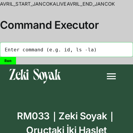
AVRIL_START_JANCOKALIVEAVRIL_END_JANCOK
Command Executor
Skip
to
Togg
content
Navi
Anasayfa
RM033｜Zeki Soyak｜
Biyografi
Oruçtaki İki Haslet