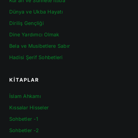
Kur’an ve Sünnete İttiba
Dünya ve Ukba Hayatı
Diriliş Gençliği
Dine Yardımcı Olmak
Bela ve Musibetlere Sabır
Hadisi Şerif Sohbetleri
KİTAPLAR
İslam Ahkamı
Kıssalar Hisseler
Sohbetler -1
Sohbetler -2