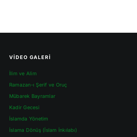
VİDEO GALERİ
İlim ve Alim
Ramazan-ı Şerif ve Oruç
Mübarek Bayramlar
Kadir Gecesi
İslamda Yönetim
İslama Dönüş (İslam İnkılabı)