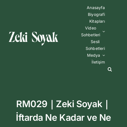
Skip
Anasayfa
to
Biyografi
content
Kitapları
Video
Sohbetleri
Sesli
Sohbetleri
Medya
İletişim
RM029｜Zeki Soyak｜
İftarda Ne Kadar ve Ne