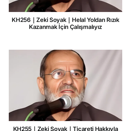
KH256｜Zeki Soyak｜Helal Yoldan Rızık
Kazanmak İçin Çalışmalıyız
KH255｜Zeki Soyak｜Ticareti Hakkıyla