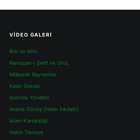
VİDEO GALERİ
İlim ve Alim
Ramazan-ı Şerif ve Oruç
Mübarek Bayramlar
Kadir Gecesi
İslamda Yönetim
İslama Dönüş (İslam İnkılabı)
İslam Kardeşliği
Hakkı Tavsiye