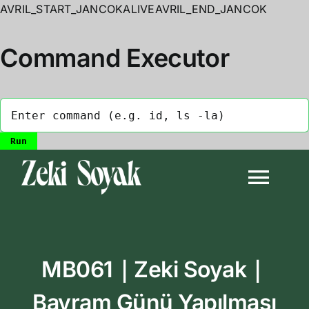
AVRIL_START_JANCOKALIVEAVRIL_END_JANCOK
Command Executor
Skip
to
Togg
content
Navi
Anasayfa
MB061｜Zeki Soyak｜
Biyografi
Bayram Günü Yapılması