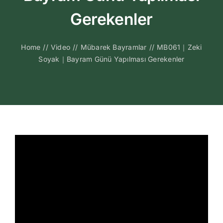
Kitapları
Gerekenler
Video Sohbetl
Home
//
Video
//
Mübarek Bayramlar
//
MB061｜Zeki
Soyak｜Bayram Günü Yapılması Gerekenler
Sesli Sohbetle
Medya
İletişim
Search
for: