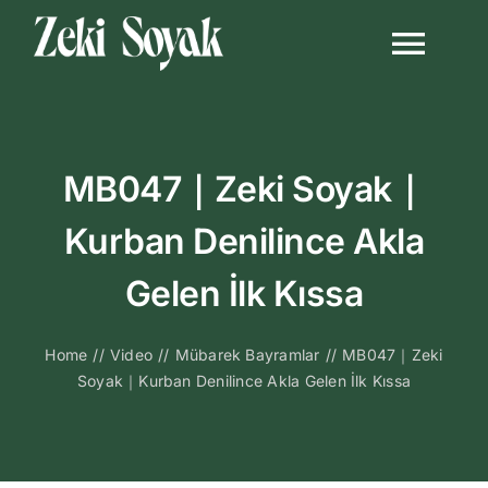
Skip
to
Togg
content
Navi
Anasayfa
MB047｜Zeki Soyak｜
Biyografi
Kurban Denilince Akla
Kitapları
Gelen İlk Kıssa
Video Sohbetl
Home
//
Video
//
Mübarek Bayramlar
//
MB047｜Zeki
Soyak｜Kurban Denilince Akla Gelen İlk Kıssa
Sesli Sohbetle
Medya