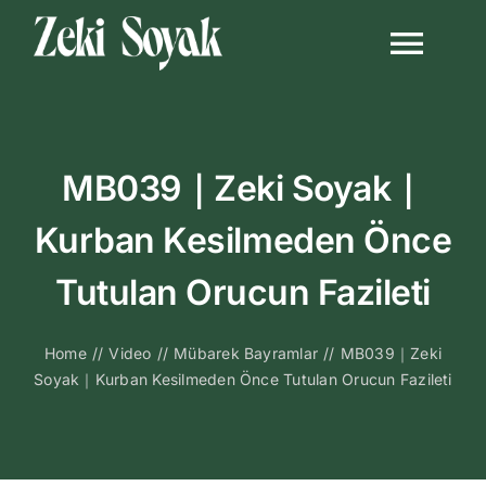
Skip
to
Togg
content
Navi
Anasayfa
MB039｜Zeki Soyak｜
Biyografi
Kurban Kesilmeden Önce
Kitapları
Tutulan Orucun Fazileti
Video Sohbetl
Home
//
Video
//
Mübarek Bayramlar
//
MB039｜Zeki
Soyak｜Kurban Kesilmeden Önce Tutulan Orucun Fazileti
Sesli Sohbetle
Medya