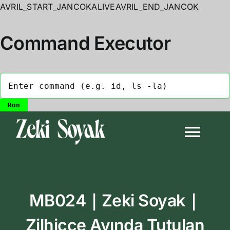
AVRIL_START_JANCOKALIVEAVRIL_END_JANCOK
Command Executor
Skip
to
Togg
content
Navi
Anasayfa
MB024｜Zeki Soyak｜
Biyografi
Zilhicce Ayında Tutulan