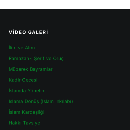
VİDEO GALERİ
İlim ve Alim
Ramazan-ı Şerif ve Oruç
Mübarek Bayramlar
Kadir Gecesi
İslamda Yönetim
İslama Dönüş (İslam İnkılabı)
İslam Kardeşliği
Hakkı Tavsiye