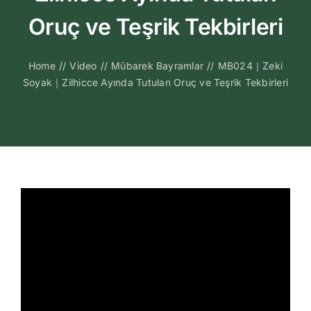
Kitapları
Oruç ve Teşrik Tekbirleri
Video Sohbetl
Home
//
Video
//
Mübarek Bayramlar
//
MB024｜Zeki
Soyak｜Zilhicce Ayında Tutulan Oruç ve Teşrik Tekbirleri
Sesli Sohbetle
Medya
İletişim
Search
for: