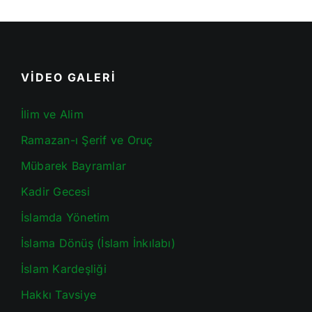
VİDEO GALERİ
İlim ve Alim
Ramazan-ı Şerif ve Oruç
Mübarek Bayramlar
Kadir Gecesi
İslamda Yönetim
İslama Dönüş (İslam İnkılabı)
İslam Kardeşliği
Hakkı Tavsiye