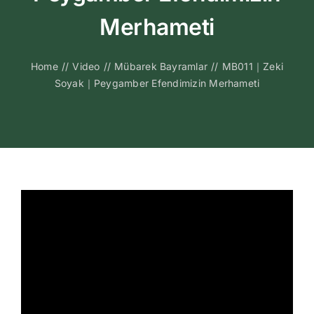
Kitapları
Merhameti
Video Sohbetl
Home
//
Video
//
Mübarek Bayramlar
//
MB011｜Zeki
Soyak｜Peygamber Efendimizin Merhameti
Sesli Sohbetle
Medya
İletişim
Search
for: