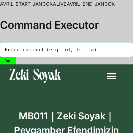
AVRIL_START_JANCOKALIVEAVRIL_END_JANCOK
Command Executor
Skip
to
Togg
content
Navi
Anasayfa
MB011｜Zeki Soyak｜
Biyografi
Peygamber Efendimizin