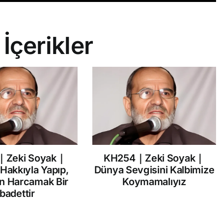
 İçerikler
｜Zeki Soyak｜
KH254｜Zeki Soyak｜
 Hakkıyla Yapıp,
Dünya Sevgisini Kalbimize
in Harcamak Bir
Koymamalıyız
İbadettir