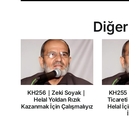
Diğer
KH256｜Zeki Soyak｜
KH255
Helal Yoldan Rızık
Ticareti
Kazanmak İçin Çalışmalıyız
Helal İç