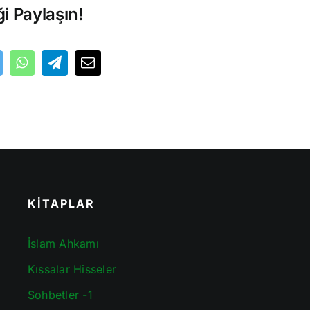
ği Paylaşın!
KİTAPLAR
İslam Ahkamı
Kıssalar Hisseler
Sohbetler -1