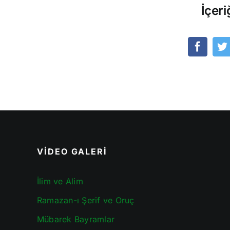
İçeri
VİDEO GALERİ
İlim ve Alim
Ramazan-ı Şerif ve Oruç
Mübarek Bayramlar