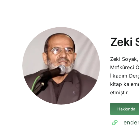
Zeki 
Zeki Soyak,
Mefkûreci Ö
İlkadım Derg
kitap kaleme
etmiştir.
Hakkında
ender