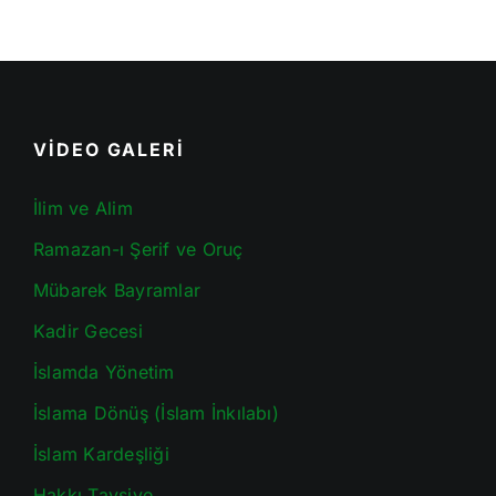
VİDEO GALERİ
İlim ve Alim
Ramazan-ı Şerif ve Oruç
Mübarek Bayramlar
Kadir Gecesi
İslamda Yönetim
İslama Dönüş (İslam İnkılabı)
İslam Kardeşliği
Hakkı Tavsiye