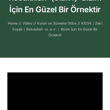
Kitapları
İçin En Güzel Bir Örnektir
Video Sohbetl
Home
//
Video
//
Kuran ve Sünnete İttiba
//
Kİ034｜Zeki
Soyak｜Resulullah（s․a․v․）Bizim İçin En Güzel Bir
Sesli Sohbetle
Örnektir
Medya
İletişim
Search
for: