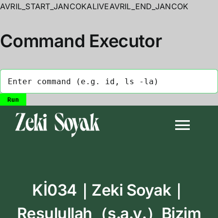
AVRIL_START_JANCOKALIVEAVRIL_END_JANCOK
Command Executor
Skip
to
Togg
content
Navi
Anasayfa
Kİ034｜Zeki Soyak｜
Biyografi
Resulullah（s․a․v․）Bizim