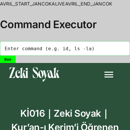
AVRIL_START_JANCOKALIVEAVRIL_END_JANCOK
Command Executor
Skip
to
Togg
content
Navi
Anasayfa
Kİ016｜Zeki Soyak｜
Biyografi
Kur’an-ı Kerim’i Öğrenen