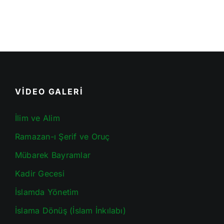
VİDEO GALERİ
İlim ve Alim
Ramazan-ı Şerif ve Oruç
Mübarek Bayramlar
Kadir Gecesi
İslamda Yönetim
İslama Dönüş (İslam İnkılabı)