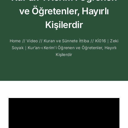
Kitapları
ve Öğretenler, Hayırlı
Video Sohbetl
Kişilerdir
Sesli Sohbetle
Home
//
Video
//
Kuran ve Sünnete İttiba
//
Kİ016｜Zeki
Soyak｜Kur’an-ı Kerim’i Öğrenen ve Öğretenler, Hayırlı
Kişilerdir
Medya
İletişim
Search
for: