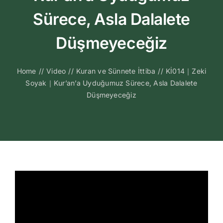
Kitapları
Sürece, Asla Dalalete
Video Sohbetl
Düşmeyeceğiz
Sesli Sohbetle
Home
//
Video
//
Kuran ve Sünnete İttiba
//
Kİ014｜Zeki
Soyak｜Kur’an’a Uyduğumuz Sürece, Asla Dalalete
Düşmeyeceğiz
Medya
İletişim
Search
for: