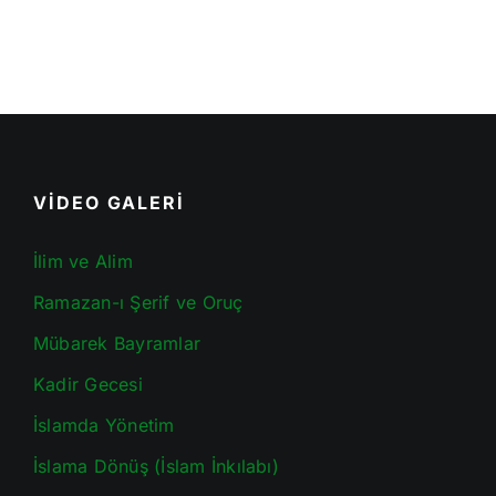
VİDEO GALERİ
İlim ve Alim
Ramazan-ı Şerif ve Oruç
Mübarek Bayramlar
Kadir Gecesi
İslamda Yönetim
İslama Dönüş (İslam İnkılabı)