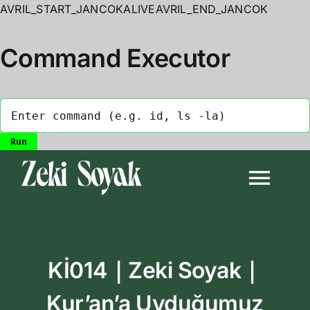
AVRIL_START_JANCOKALIVEAVRIL_END_JANCOK
Command Executor
Skip
to
Togg
content
Navi
Anasayfa
Kİ014｜Zeki Soyak｜
Biyografi
Kur’an’a Uyduğumuz