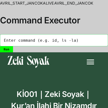
AVRIL_START_JANCOKALIVEAVRIL_END_JANCOK
Command Executor
Skip
to
Togg
content
Navi
Anasayfa
Kİ001｜Zeki Soyak｜
Biyografi
Kur’an İlahi Bir Nizamdır