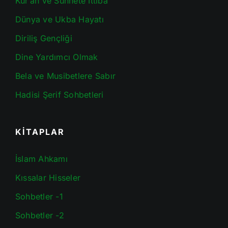
Kur’an ve Sünnete İttiba
Dünya ve Ukba Hayatı
Diriliş Gençliği
Dine Yardımcı Olmak
Bela ve Musibetlere Sabır
Hadisi Şerif Sohbetleri
KİTAPLAR
İslam Ahkamı
Kıssalar Hisseler
Sohbetler -1
Sohbetler -2