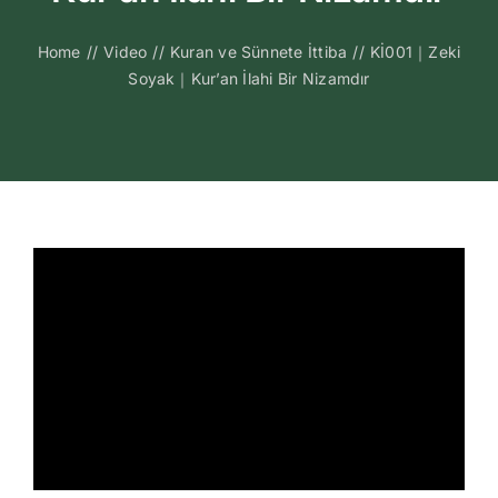
Kitapları
Home
//
Video
//
Kuran ve Sünnete İttiba
//
Kİ001｜Zeki
Soyak｜Kur’an İlahi Bir Nizamdır
Video Sohbetl
Sesli Sohbetle
Medya
İletişim
Search
for: