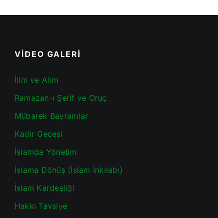
VİDEO GALERİ
İlim ve Alim
Ramazan-ı Şerif ve Oruç
Mübarek Bayramlar
Kadir Gecesi
İslamda Yönetim
İslama Dönüş (İslam İnkılabı)
İslam Kardeşliği
Hakkı Tavsiye