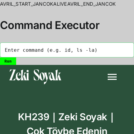
AVRIL_START_JANCOKALIVEAVRIL_END_JANCOK
Command Executor
Skip
to
Togg
content
Navi
Anasayfa
KH239｜Zeki Soyak｜
Biyografi
Çok Tövbe Edenin