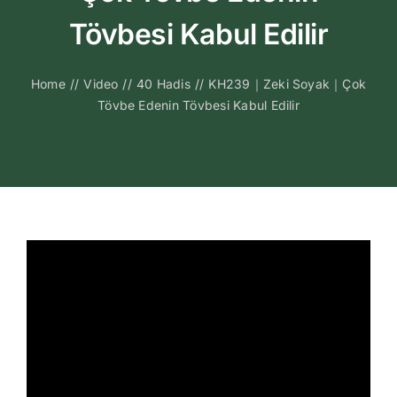
Kitapları
Tövbesi Kabul Edilir
Video Sohbetl
Home
//
Video
//
40 Hadis
//
KH239｜Zeki Soyak｜Çok
Tövbe Edenin Tövbesi Kabul Edilir
Sesli Sohbetle
Medya
İletişim
Search
for: