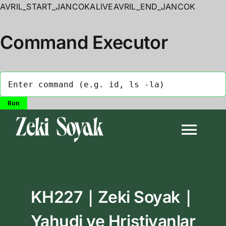
AVRIL_START_JANCOKALIVEAVRIL_END_JANCOK
Command Executor
Skip
to
Togg
content
Navi
Anasayfa
KH227｜Zeki Soyak｜
Biyografi
Yahudi ve Hristiyanlar