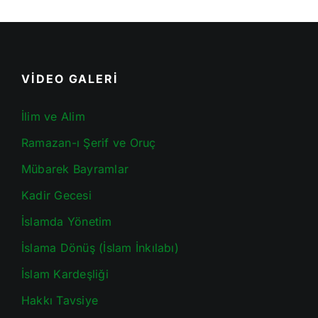
VİDEO GALERİ
İlim ve Alim
Ramazan-ı Şerif ve Oruç
Mübarek Bayramlar
Kadir Gecesi
İslamda Yönetim
İslama Dönüş (İslam İnkılabı)
İslam Kardeşliği
Hakkı Tavsiye