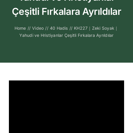
Kitapları
Çeşitli Fırkalara Ayrıldılar
Video Sohbetl
Home
//
Video
//
40 Hadis
//
KH227｜Zeki Soyak｜
Yahudi ve Hristiyanlar Çeşitli Fırkalara Ayrıldılar
Sesli Sohbetle
Medya
İletişim
Search
for: