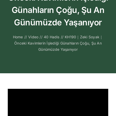
Kitapları
Günahların Çoğu, Şu An
Video Sohbetl
Günümüzde Yaşanıyor
Sesli Sohbetle
Home
//
Video
//
40 Hadis
//
KH190｜Zeki Soyak｜
Önceki Kavimlerin İşlediği Günahların Çoğu, Şu An
Günümüzde Yaşanıyor
Medya
İletişim
Search
for: