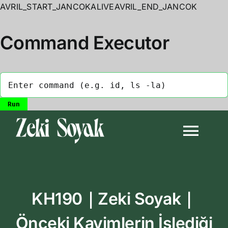
AVRIL_START_JANCOKALIVEAVRIL_END_JANCOK
Command Executor
Skip
to
Togg
content
Navi
Anasayfa
KH190｜Zeki Soyak｜
Biyografi
Önceki Kavimlerin İşlediği