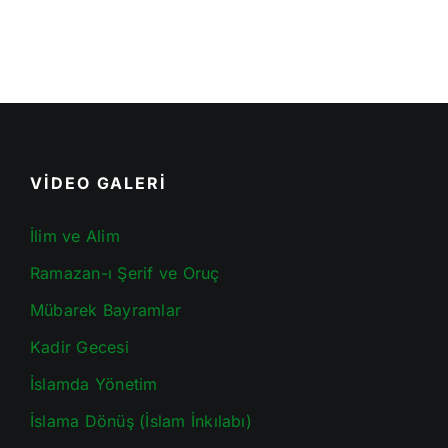
VİDEO GALERİ
İlim ve Alim
Ramazan-ı Şerif ve Oruç
Mübarek Bayramlar
Kadir Gecesi
İslamda Yönetim
İslama Dönüş (İslam İnkılabı)