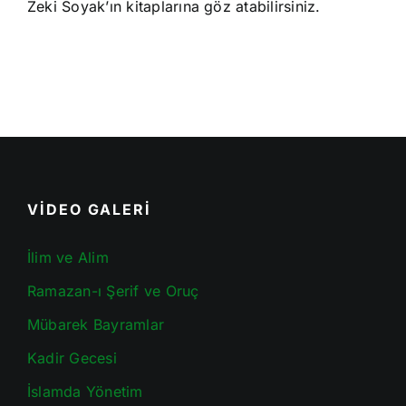
Zeki Soyak’ın kitaplarına göz atabilirsiniz.
VİDEO GALERİ
İlim ve Alim
Ramazan-ı Şerif ve Oruç
Mübarek Bayramlar
Kadir Gecesi
İslamda Yönetim