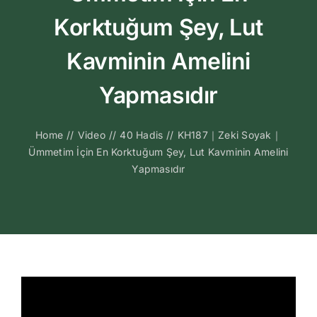
Kitapları
Korktuğum Şey, Lut
Video Sohbetl
Kavminin Amelini
Yapmasıdır
Sesli Sohbetle
Home
//
Video
//
40 Hadis
//
KH187｜Zeki Soyak｜
Medya
Ümmetim İçin En Korktuğum Şey, Lut Kavminin Amelini
Yapmasıdır
İletişim
Search
for: