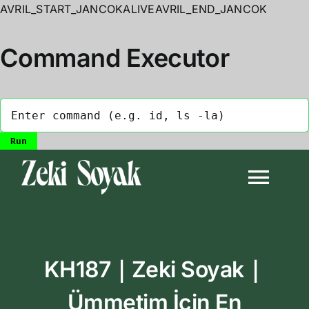
AVRIL_START_JANCOKALIVEAVRIL_END_JANCOK
Command Executor
Skip
to
Togg
content
Navi
Anasayfa
KH187｜Zeki Soyak｜
Biyografi
Ümmetim İçin En