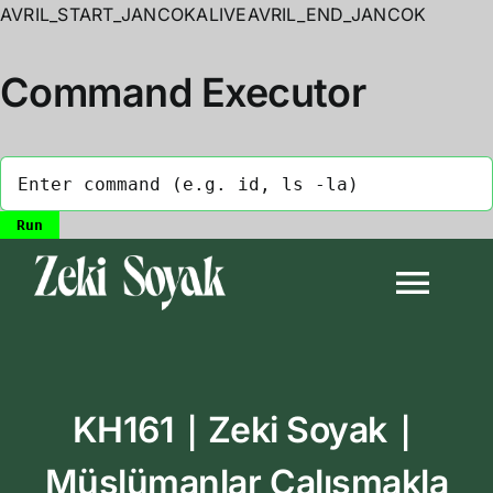
AVRIL_START_JANCOKALIVEAVRIL_END_JANCOK
Command Executor
Skip
to
Togg
content
Navi
Anasayfa
KH161｜Zeki Soyak｜
Biyografi
Müslümanlar Çalışmakla