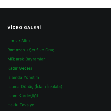
VİDEO GALERİ
İlim ve Alim
Ramazan-ı Şerif ve Oruç
Mübarek Bayramlar
Kadir Gecesi
İslamda Yönetim
İslama Dönüş (İslam İnkılabı)
İslam Kardeşliği
Hakkı Tavsiye