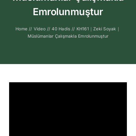
Kitapları
Emrolunmuştur
Video Sohbetl
Home
//
Video
//
40 Hadis
//
KH161｜Zeki Soyak｜
Müslümanlar Çalışmakla Emrolunmuştur
Sesli Sohbetle
Medya
İletişim
Search
for: