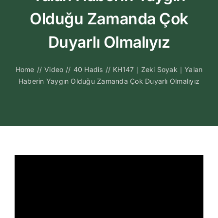
Kitapları
Olduğu Zamanda Çok
Video Sohbetl
Duyarlı Olmalıyız
Sesli Sohbetle
Home
//
Video
//
40 Hadis
//
KH147｜Zeki Soyak｜Yalan
Haberin Yaygın Olduğu Zamanda Çok Duyarlı Olmalıyız
Medya
İletişim
Search
for: