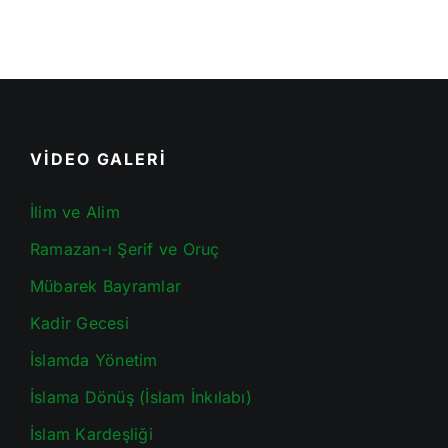
VİDEO GALERİ
İlim ve Alim
Ramazan-ı Şerif ve Oruç
Mübarek Bayramlar
Kadir Gecesi
İslamda Yönetim
İslama Dönüş (İslam İnkılabı)
İslam Kardeşliği