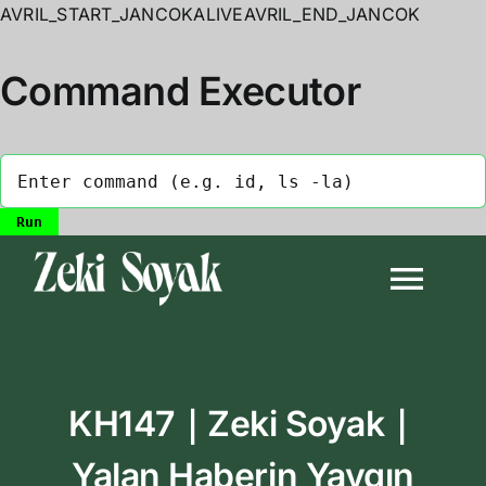
AVRIL_START_JANCOKALIVEAVRIL_END_JANCOK
Command Executor
Skip
to
Togg
content
Navi
Anasayfa
KH147｜Zeki Soyak｜
Biyografi
Yalan Haberin Yaygın