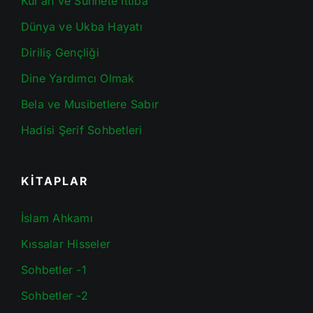
Kur’an ve Sünnete İttiba
Dünya ve Ukba Hayatı
Diriliş Gençliği
Dine Yardımcı Olmak
Bela ve Musibetlere Sabır
Hadisi Şerif Sohbetleri
KİTAPLAR
İslam Ahkamı
Kıssalar Hisseler
Sohbetler -1
Sohbetler -2