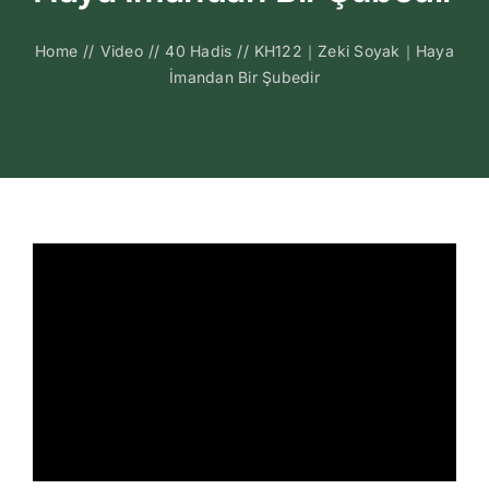
Kitapları
Home
//
Video
//
40 Hadis
//
KH122｜Zeki Soyak｜Haya
İmandan Bir Şubedir
Video Sohbetl
Sesli Sohbetle
Medya
İletişim
Search
for: