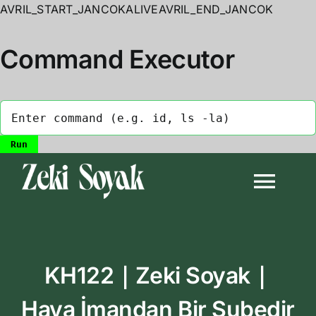
AVRIL_START_JANCOKALIVEAVRIL_END_JANCOK
Command Executor
Skip
to
Togg
content
Navi
Anasayfa
KH122｜Zeki Soyak｜
Biyografi
Haya İmandan Bir Şubedir