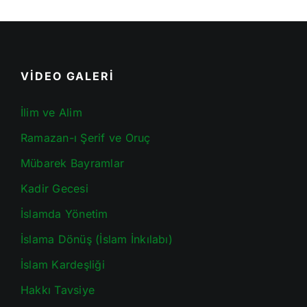
VİDEO GALERİ
İlim ve Alim
Ramazan-ı Şerif ve Oruç
Mübarek Bayramlar
Kadir Gecesi
İslamda Yönetim
İslama Dönüş (İslam İnkılabı)
İslam Kardeşliği
Hakkı Tavsiye