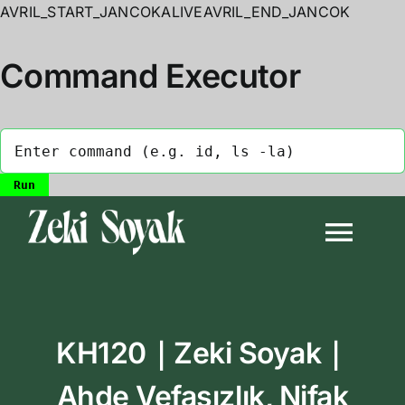
AVRIL_START_JANCOKALIVEAVRIL_END_JANCOK
Command Executor
Skip
to
Togg
content
Navi
Anasayfa
KH120｜Zeki Soyak｜
Biyografi
Ahde Vefasızlık, Nifak