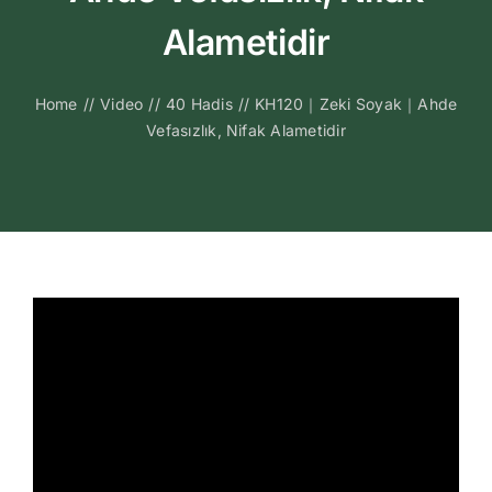
Kitapları
Alametidir
Video Sohbetl
Home
//
Video
//
40 Hadis
//
KH120｜Zeki Soyak｜Ahde
Vefasızlık, Nifak Alametidir
Sesli Sohbetle
Medya
İletişim
Search
for: