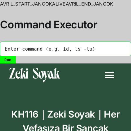
AVRIL_START_JANCOKALIVEAVRIL_END_JANCOK
Command Executor
Skip
to
Togg
content
Navi
Anasayfa
KH116｜Zeki Soyak｜Her
Biyografi
Vefasıza Bir Sancak