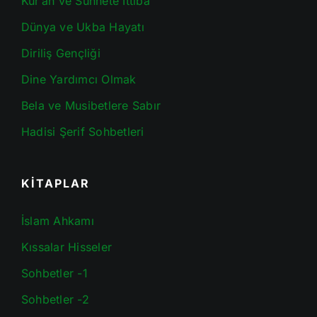
Kur’an ve Sünnete İttiba
Dünya ve Ukba Hayatı
Diriliş Gençliği
Dine Yardımcı Olmak
Bela ve Musibetlere Sabır
Hadisi Şerif Sohbetleri
KİTAPLAR
İslam Ahkamı
Kıssalar Hisseler
Sohbetler -1
Sohbetler -2