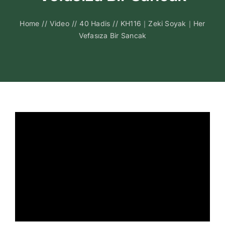
Kitapları
Home
//
Video
//
40 Hadis
//
KH116｜Zeki Soyak｜Her
Vefasıza Bir Sancak
Video Sohbetl
Sesli Sohbetle
Medya
İletişim
Search
for: