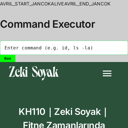
AVRIL_START_JANCOKALIVEAVRIL_END_JANCOK
Command Executor
Skip
to
Togg
content
Navi
Anasayfa
KH110｜Zeki Soyak｜
Biyografi
Fitne Zamanlarında