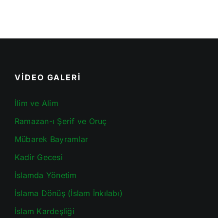
VİDEO GALERİ
İlim ve Alim
Ramazan-ı Şerif ve Oruç
Mübarek Bayramlar
Kadir Gecesi
İslamda Yönetim
İslama Dönüş (İslam İnkılabı)
İslam Kardeşliği