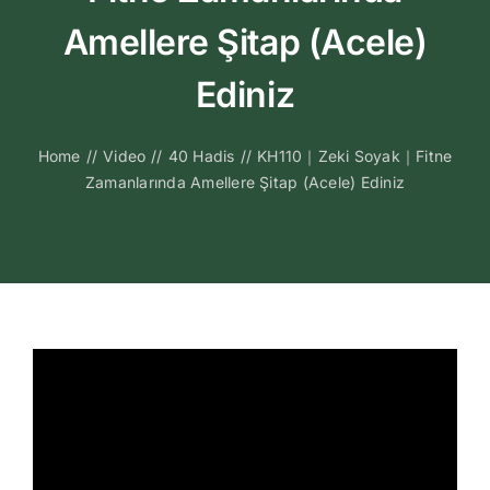
Kitapları
Amellere Şitap (Acele)
Video Sohbetl
Ediniz
Sesli Sohbetle
Home
//
Video
//
40 Hadis
//
KH110｜Zeki Soyak｜Fitne
Zamanlarında Amellere Şitap (Acele) Ediniz
Medya
İletişim
Search
for: