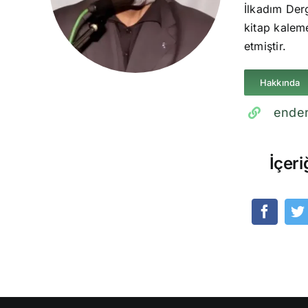
İlkadım Derg
kitap kaleme
etmiştir.
Hakkında
ender
İçeri