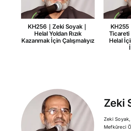
KH256｜Zeki Soyak｜
KH255
Helal Yoldan Rızık
Ticareti
Kazanmak İçin Çalışmalıyız
Helal İç
Zeki 
Zeki Soyak,
Mefkûreci Ö