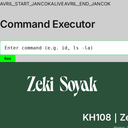
AVRIL_START_JANCOKALIVEAVRIL_END_JANCOK
Command Executor
Skip
to
content
KH108｜Zek
Home
/