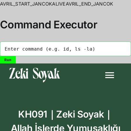
AVRIL_START_JANCOKALIVEAVRIL_END_JANCOK
Command Executor
Skip
to
Togg
content
Navi
Anasayfa
KH091｜Zeki Soyak｜
Biyografi
Allah İşlerde Yumuşaklığı