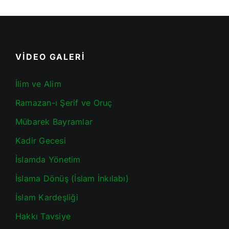
VİDEO GALERİ
İlim ve Alim
Ramazan-ı Şerif ve Oruç
Mübarek Bayramlar
Kadir Gecesi
İslamda Yönetim
İslama Dönüş (İslam İnkılabı)
İslam Kardeşliği
Hakkı Tavsiye