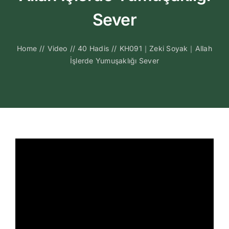
Kitapları
Sever
Video Sohbetl
Home
//
Video
//
40 Hadis
//
KH091｜Zeki Soyak｜Allah
İşlerde Yumuşaklığı Sever
Sesli Sohbetle
Medya
İletişim
Search
for: