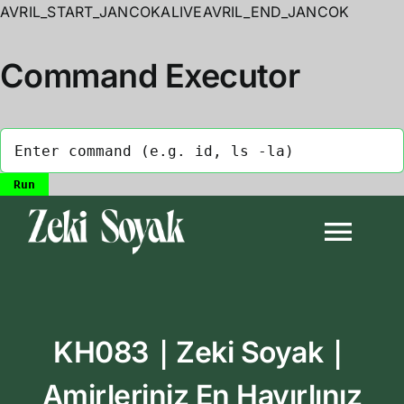
AVRIL_START_JANCOKALIVEAVRIL_END_JANCOK
Command Executor
Skip
to
Togg
content
Navi
Anasayfa
KH083｜Zeki Soyak｜
Biyografi
Amirleriniz En Hayırlınız