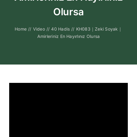
Kitapları
Olursa
Video Sohbetl
Home
//
Video
//
40 Hadis
//
KH083｜Zeki Soyak｜
Amirleriniz En Hayırlınız Olursa
Sesli Sohbetle
Medya
İletişim
Search
for: