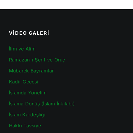
VİDEO GALERİ
İlim ve Alim
Ramazan-ı Şerif ve Oruç
Mübarek Bayramlar
Kadir Gecesi
İslamda Yönetim
İslama Dönüş (İslam İnkılabı)
İslam Kardeşliği
Hakkı Tavsiye