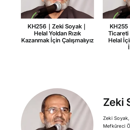
KH256｜Zeki Soyak｜
KH255
Helal Yoldan Rızık
Ticareti
Kazanmak İçin Çalışmalıyız
Helal İç
Zeki 
Zeki Soyak,
Mefkûreci Ö