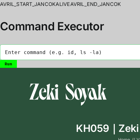
AVRIL_START_JANCOKALIVEAVRIL_END_JANCOK
Command Executor
Skip
to
content
KH059｜Zeki 
Home
//
V