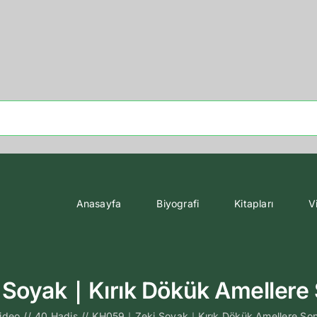
Anasayfa
Biyografi
Kitapları
V
Soyak｜Kırık Dökük Amellere 
ideo
//
40 Hadis
//
KH059｜Zeki Soyak｜Kırık Dökük Amellere So