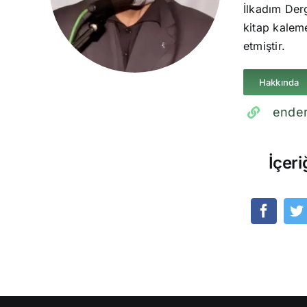
İlkadım Derg
kitap kaleme
etmiştir.
Hakkında
ender
İçeri