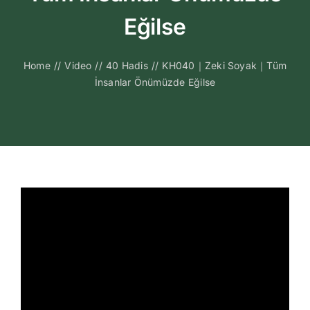
Kitapları
Eğilse
Video Sohbetl
Home
//
Video
//
40 Hadis
//
KH040｜Zeki Soyak｜Tüm
İnsanlar Önümüzde Eğilse
Sesli Sohbetle
Medya
İletişim
Search
for: