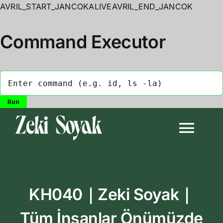
AVRIL_START_JANCOKALIVEAVRIL_END_JANCOK
Command Executor
Skip
to
Togg
content
Navi
Anasayfa
KH040｜Zeki Soyak｜
Biyografi
Tüm İnsanlar Önümüzde