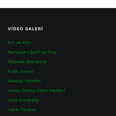
VİDEO GALERİ
İlim ve Alim
Ramazan-ı Şerif ve Oruç
Mübarek Bayramlar
Kadir Gecesi
İslamda Yönetim
İslama Dönüş (İslam İnkılabı)
İslam Kardeşliği
Hakkı Tavsiye