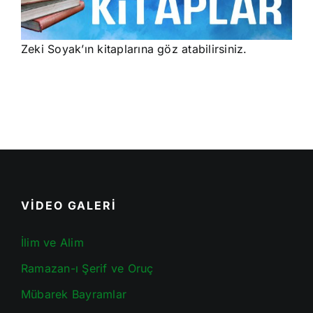
Zeki Soyak’ın kitaplarına göz atabilirsiniz.
VİDEO GALERİ
İlim ve Alim
Ramazan-ı Şerif ve Oruç
Mübarek Bayramlar