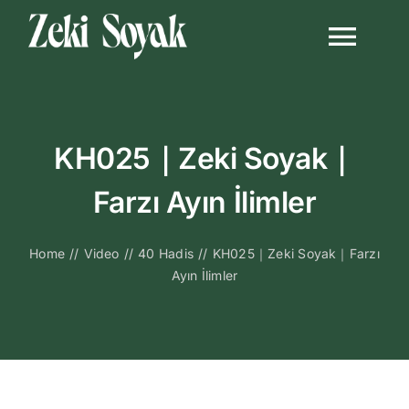
Skip
to
Togg
content
Navi
Anasayfa
KH025｜Zeki Soyak｜
Biyografi
Farzı Ayın İlimler
Kitapları
Home
//
Video
//
40 Hadis
//
KH025｜Zeki Soyak｜Farzı
Ayın İlimler
Video Sohbetl
Sesli Sohbetle
Medya