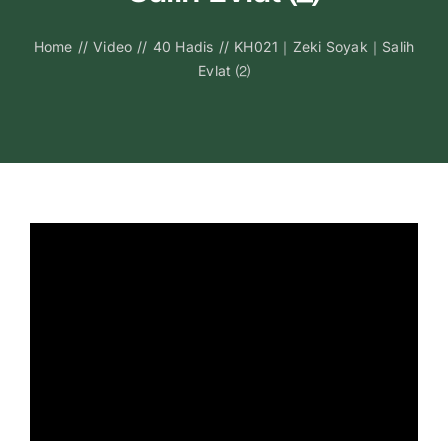
Kitapları
Home
//
Video
//
40 Hadis
//
KH021｜Zeki Soyak｜Salih
Evlat ⑵
Video Sohbetl
Sesli Sohbetle
Medya
İletişim
Search
for: