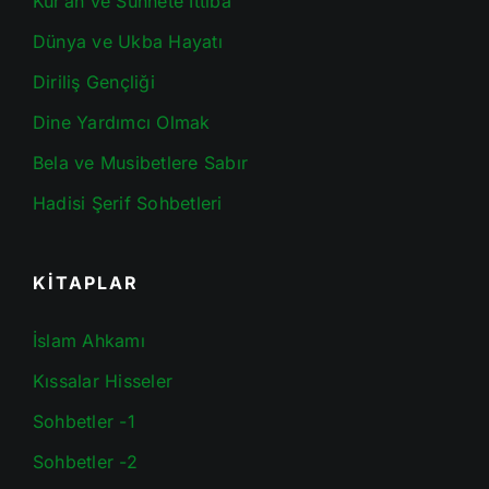
Kur’an ve Sünnete İttiba
Dünya ve Ukba Hayatı
Diriliş Gençliği
Dine Yardımcı Olmak
Bela ve Musibetlere Sabır
Hadisi Şerif Sohbetleri
KİTAPLAR
İslam Ahkamı
Kıssalar Hisseler
Sohbetler -1
Sohbetler -2