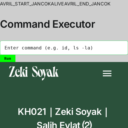
AVRIL_START_JANCOKALIVEAVRIL_END_JANCOK
Command Executor
Skip
to
Togg
content
Navi
Anasayfa
KH021｜Zeki Soyak｜
Biyografi
Salih Evlat ⑵