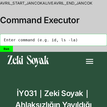
AVRIL_START_JANCOKALIVEAVRIL_END_JANCOK
Command Executor
Skip
to
Togg
content
Navi
Anasayfa
İY031｜Zeki Soyak｜
Biyografi
Ahlaksızlığın Yayıldığı