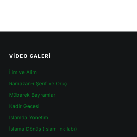
VİDEO GALERİ
İlim ve Alim
Ramazan-ı Şerif ve Oruç
Mübarek Bayramlar
Kadir Gecesi
İslamda Yönetim
İslama Dönüş (İslam İnkılabı)