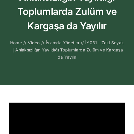
Kitapları
Toplumlarda Zulüm ve
Video Sohbetl
Kargaşa da Yayılır
Sesli Sohbetle
Home
//
Video
//
İslamda Yönetim
//
İY031｜Zeki Soyak
｜Ahlaksızlığın Yayıldığı Toplumlarda Zulüm ve Kargaşa
da Yayılır
Medya
İletişim
Search
for: