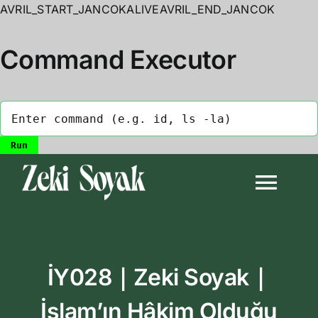
AVRIL_START_JANCOKALIVEAVRIL_END_JANCOK
Command Executor
Skip
to
Togg
content
Navi
Anasayfa
İY028｜Zeki Soyak｜
Biyografi
İslam’ın Hâkim Olduğu