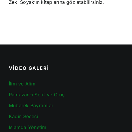
Zeki Soyak’ın kitaplarına göz atabilirsiniz.
VİDEO GALERİ
İlim ve Alim
Ramazan-ı Şerif ve Oruç
Mübarek Bayramlar
Kadir Gecesi
İslamda Yönetim