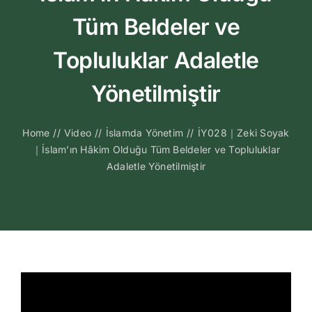
Kitapları
Tüm Beldeler ve
Video Sohbetl
Topluluklar Adaletle
Yönetilmiştir
Sesli Sohbetle
Home
//
Video
//
İslamda Yönetim
//
İY028｜Zeki Soyak
Medya
｜İslam’ın Hâkim Olduğu Tüm Beldeler ve Topluluklar
Adaletle Yönetilmiştir
İletişim
Search
for: