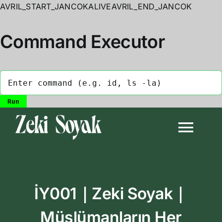
AVRIL_START_JANCOKALIVEAVRIL_END_JANCOK
Command Executor
Skip
to
Togg
content
Navi
Anasayfa
İY001｜Zeki Soyak｜
Biyografi
Müslümanların Her