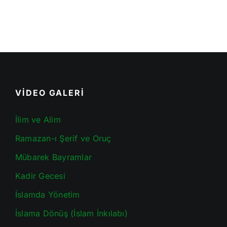
VİDEO GALERİ
İlim ve Alim
Ramazan-ı Şerif ve Oruç
Mübarek Bayramlar
Kadir Gecesi
İslamda Yönetim
İslama Dönüş (İslam İnkılabı)