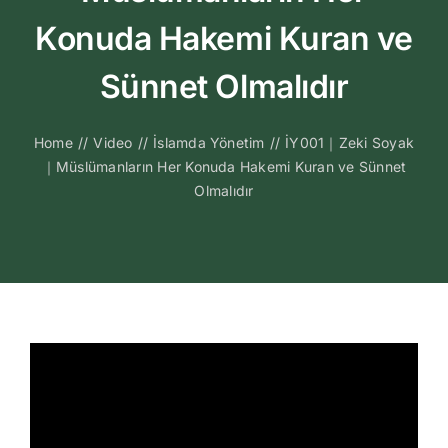
Kitapları
Konuda Hakemi Kuran ve
Video Sohbetl
Sünnet Olmalıdır
Sesli Sohbetle
Home
//
Video
//
İslamda Yönetim
//
İY001｜Zeki Soyak
｜Müslümanların Her Konuda Hakemi Kuran ve Sünnet
Olmalıdır
Medya
İletişim
Search
for: