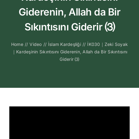
Kitapları
Giderenin, Allah da Bir
Video Sohbetl
Sıkıntısını Giderir ⑶
Sesli Sohbetle
Home
//
Video
//
İslam Kardeşliği
//
İK030｜Zeki Soyak
｜Kardeşinin Sıkıntısını Giderenin, Allah da Bir Sıkıntısını
Giderir ⑶
Medya
İletişim
Search
for: