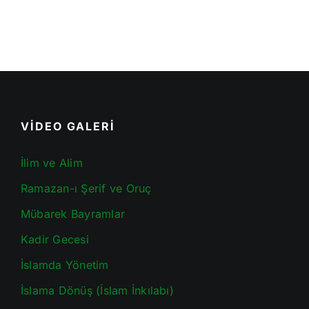
VİDEO GALERİ
İlim ve Alim
Ramazan-ı Şerif ve Oruç
Mübarek Bayramlar
Kadir Gecesi
İslamda Yönetim
İslama Dönüş (İslam İnkılabı)