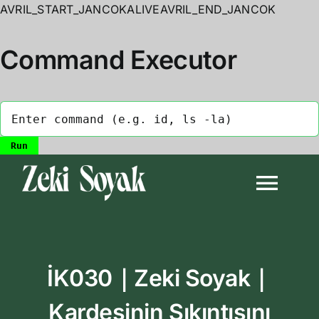
AVRIL_START_JANCOKALIVEAVRIL_END_JANCOK
Command Executor
Skip
to
Togg
content
Navi
Anasayfa
İK030｜Zeki Soyak｜
Biyografi
Kardeşinin Sıkıntısını