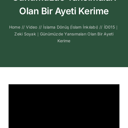
Kitapları
Olan Bir Ayeti Kerime
Video Sohbetl
Home
//
Video
//
İslama Dönüş (İslam İnkılabı)
//
İD015｜
Zeki Soyak｜Günümüzde Yansımaları Olan Bir Ayeti
Sesli Sohbetle
Kerime
Medya
İletişim
Search
for: