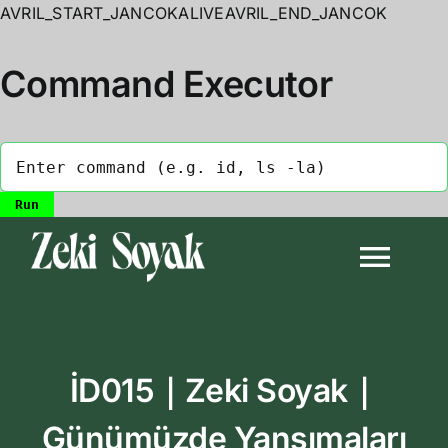
AVRIL_START_JANCOKALIVEAVRIL_END_JANCOK
Command Executor
Skip
to
Togg
content
Navi
Anasayfa
İD015｜Zeki Soyak｜
Biyografi
Günümüzde Yansımaları