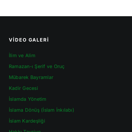
VİDEO GALERİ
İlim ve Alim
Ramazan-ı Şerif ve Oruç
Mübarek Bayramlar
Kadir Gecesi
İslamda Yönetim
İslama Dönüş (İslam İnkılabı)
İslam Kardeşliği
Hakkı Tavsiye