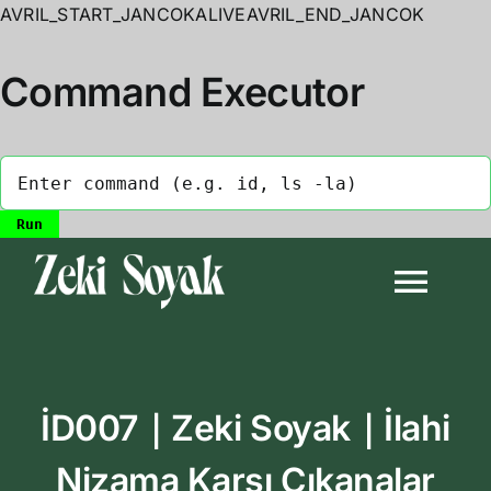
AVRIL_START_JANCOKALIVEAVRIL_END_JANCOK
Command Executor
Skip
to
Togg
content
Navi
Anasayfa
İD007｜Zeki Soyak｜İlahi
Biyografi
Nizama Karşı Çıkanalar