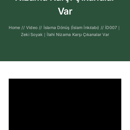
Kitapları
Var
Video Sohbetl
Home
//
Video
//
İslama Dönüş (İslam İnkılabı)
//
İD007｜
Zeki Soyak｜İlahi Nizama Karşı Çıkanalar Var
Sesli Sohbetle
Medya
İletişim
Search
for: