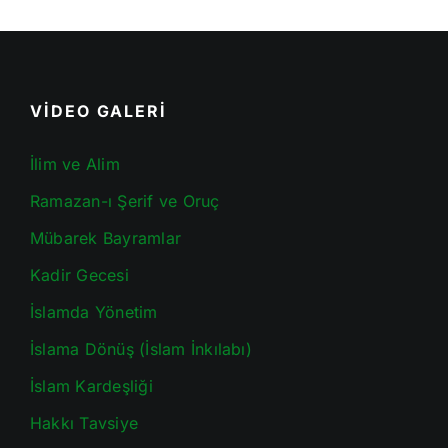
VİDEO GALERİ
İlim ve Alim
Ramazan-ı Şerif ve Oruç
Mübarek Bayramlar
Kadir Gecesi
İslamda Yönetim
İslama Dönüş (İslam İnkılabı)
İslam Kardeşliği
Hakkı Tavsiye