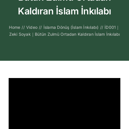
Kitapları
Kaldıran İslam İnkılabı
Video Sohbetl
Home
//
Video
//
İslama Dönüş (İslam İnkılabı)
//
İD001｜
Zeki Soyak｜Bütün Zulmü Ortadan Kaldıran İslam İnkılabı
Sesli Sohbetle
Medya
İletişim
Search
for: