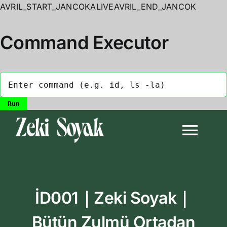
AVRIL_START_JANCOKALIVEAVRIL_END_JANCOK
Command Executor
Skip
to
Togg
content
Navi
Anasayfa
İD001｜Zeki Soyak｜
Biyografi
Bütün Zulmü Ortadan