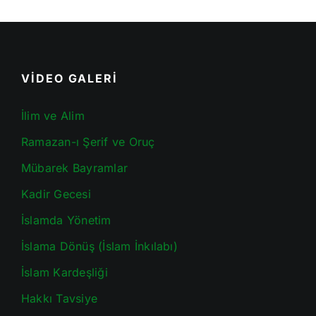
VİDEO GALERİ
İlim ve Alim
Ramazan-ı Şerif ve Oruç
Mübarek Bayramlar
Kadir Gecesi
İslamda Yönetim
İslama Dönüş (İslam İnkılabı)
İslam Kardeşliği
Hakkı Tavsiye