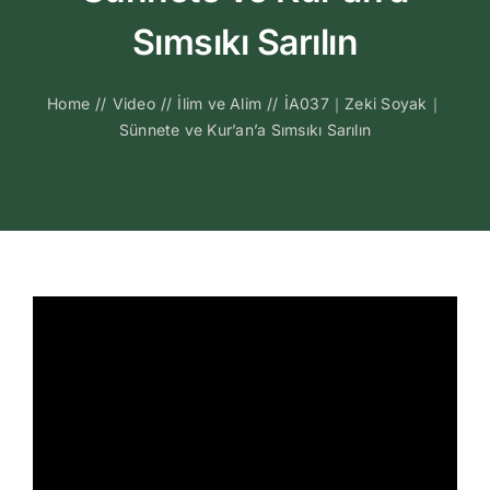
Kitapları
Sımsıkı Sarılın
Video Sohbetl
Home
//
Video
//
İlim ve Alim
//
İA037｜Zeki Soyak｜
Sünnete ve Kur’an’a Sımsıkı Sarılın
Sesli Sohbetle
Medya
İletişim
Search
for: