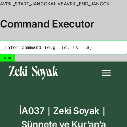
AVRIL_START_JANCOKALIVEAVRIL_END_JANCOK
Command Executor
Skip
to
Togg
content
Navi
Anasayfa
İA037｜Zeki Soyak｜
Biyografi
Sünnete ve Kur’an’a