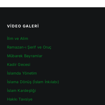
VİDEO GALERİ
İlim ve Alim
Ramazan-ı Şerif ve Oruç
Mübarek Bayramlar
Kadir Gecesi
İslamda Yönetim
İslama Dönüş (İslam İnkılabı)
İslam Kardeşliği
Hakkı Tavsiye