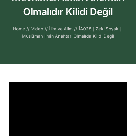
Kitapları
Olmalıdır Kilidi Değil
Video Sohbetl
Home
//
Video
//
İlim ve Alim
//
İA025｜Zeki Soyak｜
Müslüman İlmin Anahtarı Olmalıdır Kilidi Değil
Sesli Sohbetle
Medya
İletişim
Search
for: