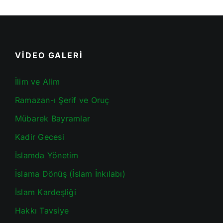
VİDEO GALERİ
İlim ve Alim
Ramazan-ı Şerif ve Oruç
Mübarek Bayramlar
Kadir Gecesi
İslamda Yönetim
İslama Dönüş (İslam İnkılabı)
İslam Kardeşliği
Hakkı Tavsiye