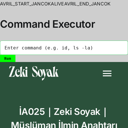
AVRIL_START_JANCOKALIVEAVRIL_END_JANCOK
Command Executor
Skip
to
Togg
content
Navi
Anasayfa
İA025｜Zeki Soyak｜
Biyografi
Müslüman İlmin Anahtarı