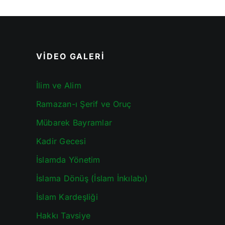
VİDEO GALERİ
İlim ve Alim
Ramazan-ı Şerif ve Oruç
Mübarek Bayramlar
Kadir Gecesi
İslamda Yönetim
İslama Dönüş (İslam İnkılabı)
İslam Kardeşliği
Hakkı Tavsiye