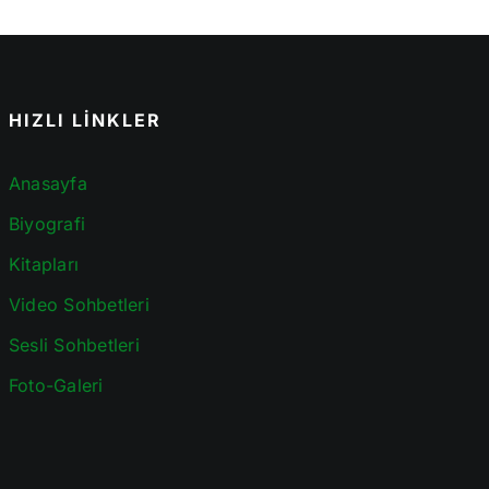
HIZLI LİNKLER
Anasayfa
Biyografi
Kitapları
Video Sohbetleri
Sesli Sohbetleri
Foto-Galeri