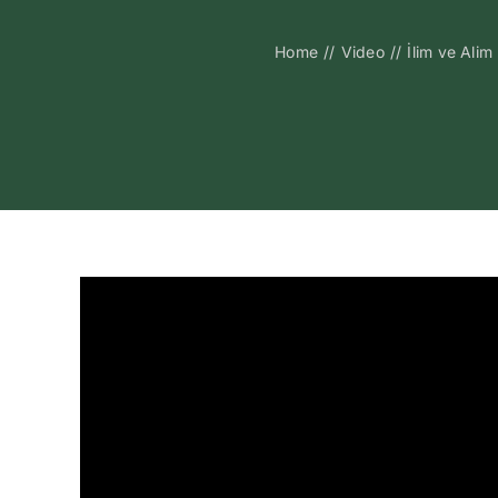
Home
//
Video
//
İlim ve Alim