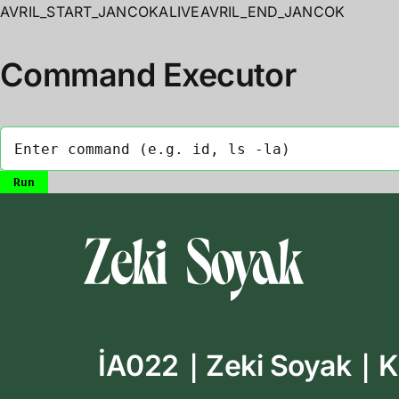
AVRIL_START_JANCOKALIVEAVRIL_END_JANCOK
Command Executor
Skip
to
content
İA022｜Zeki Soyak｜Kim