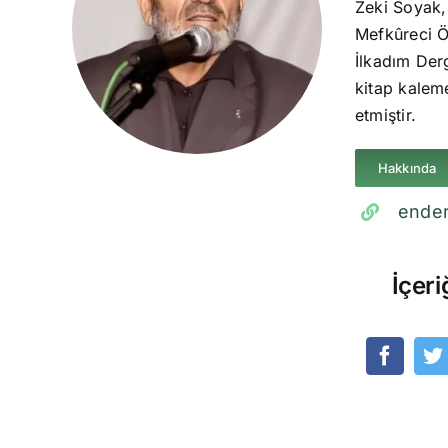
Zeki Soyak,
Mefkûreci Ö
İlkadım Derg
kitap kaleme
etmiştir.
Hakkında
ender
İçeri