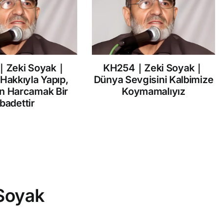
｜Zeki Soyak｜
KH254｜Zeki Soyak｜
 Hakkıyla Yapıp,
Dünya Sevgisini Kalbimize
in Harcamak Bir
Koymamalıyız
İbadettir
Soyak