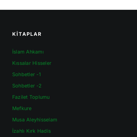
KİTAPLAR
İslam Ahkamı
Kıssalar Hisseler
Sohbetler -1
Sohbetler -2
Fazilet Toplumu
Mefkure
Musa Aleyhisselam
İzahlı Kırk Hadis