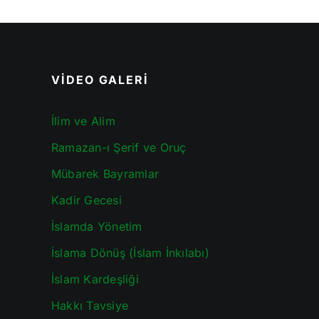
VİDEO GALERİ
İlim ve Alim
Ramazan-ı Şerif ve Oruç
Mübarek Bayramlar
Kadir Gecesi
İslamda Yönetim
İslama Dönüş (İslam İnkılabı)
İslam Kardeşliği
Hakkı Tavsiye