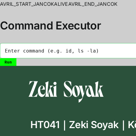
AVRIL_START_JANCOKALIVEAVRIL_END_JANCOK
Command Executor
Skip
to
content
HT041｜Zeki Soyak｜Köt