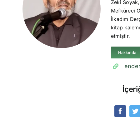
Zeki Soyak,
Mefkûreci Ö
İlkadım Derg
kitap kaleme
etmiştir.
Hakkında
ender
İçeri