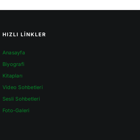
HIZLI LİNKLER
Anasayfa
Biyografi
Kitapları
Video Sohbetleri
Sesli Sohbetleri
Foto-Galeri