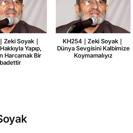
｜Zeki Soyak｜
KH254｜Zeki Soyak｜
 Hakkıyla Yapıp,
Dünya Sevgisini Kalbimize
in Harcamak Bir
Koymamalıyız
İbadettir
Soyak