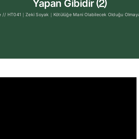
Yapan Gibidir ⑵
e
//
HT041｜Zeki Soyak｜Kötülüğe Mani Olabilecek Olduğu Olmayan