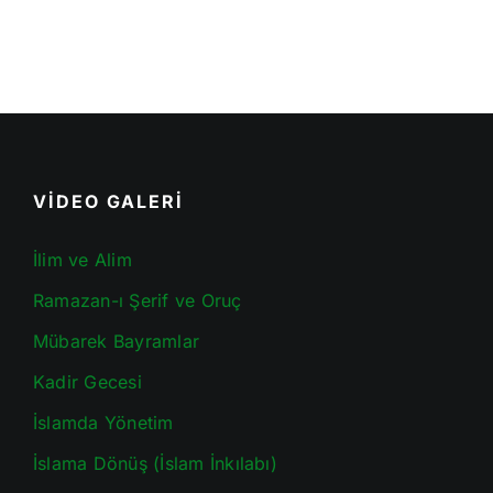
VİDEO GALERİ
İlim ve Alim
Ramazan-ı Şerif ve Oruç
Mübarek Bayramlar
Kadir Gecesi
İslamda Yönetim
İslama Dönüş (İslam İnkılabı)