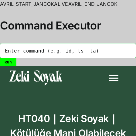
AVRIL_START_JANCOKALIVEAVRIL_END_JANCOK
Command Executor
Skip
to
Togg
content
Navi
Anasayfa
HT040｜Zeki Soyak｜
Biyografi
Kötülüğe Mani Olabilecek