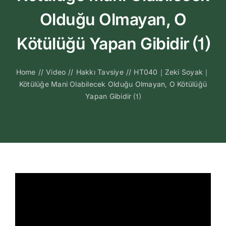
Kitapları
Olduğu Olmayan, O
Video Sohbetl
Kötülüğü Yapan Gibidir ⑴
Sesli Sohbetle
Home
//
Video
//
Hakkı Tavsiye
//
HT040｜Zeki Soyak｜
Kötülüğe Mani Olabilecek Olduğu Olmayan, O Kötülüğü
Yapan Gibidir ⑴
Medya
İletişim
Search
for: