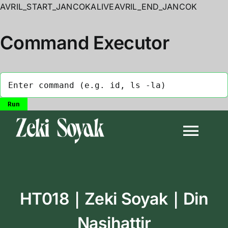
AVRIL_START_JANCOKALIVEAVRIL_END_JANCOK
Command Executor
Skip
to
Togg
content
Navi
Anasayfa
HT018｜Zeki Soyak｜Din
Biyografi
Nasihattir