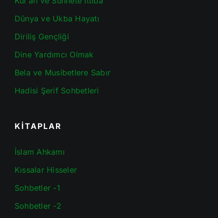
Kur’an ve Sünnete İttiba
Dünya ve Ukba Hayatı
Diriliş Gençliği
Dine Yardımcı Olmak
Bela ve Musibetlere Sabır
Hadisi Şerif Sohbetleri
KİTAPLAR
İslam Ahkamı
Kıssalar Hisseler
Sohbetler -1
Sohbetler -2