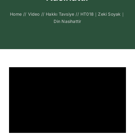
Kitapları
Home
//
Video
//
Hakkı Tavsiye
//
HT018｜Zeki Soyak｜
Din Nasihattir
Video Sohbetl
Sesli Sohbetle
Medya
İletişim
Search
for: