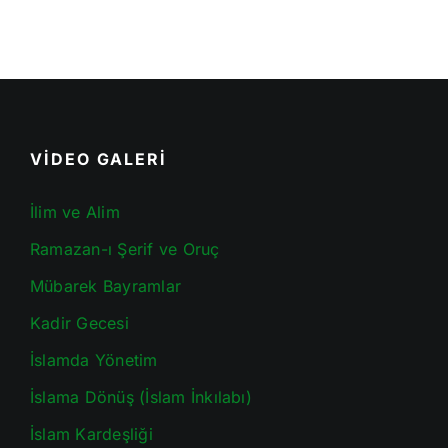
VİDEO GALERİ
İlim ve Alim
Ramazan-ı Şerif ve Oruç
Mübarek Bayramlar
Kadir Gecesi
İslamda Yönetim
İslama Dönüş (İslam İnkılabı)
İslam Kardeşliği