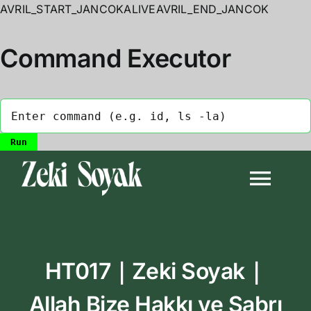
AVRIL_START_JANCOKALIVEAVRIL_END_JANCOK
Command Executor
Skip
to
Togg
content
Navi
Anasayfa
HT017｜Zeki Soyak｜
Biyografi
Allah Bize Hakkı ve Sabrı