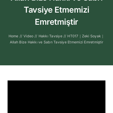
Kitapları
Tavsiye Etmemizi
Video Sohbetl
Emretmiştir
Sesli Sohbetle
Home
//
Video
//
Hakkı Tavsiye
//
HT017｜Zeki Soyak｜
Allah Bize Hakkı ve Sabrı Tavsiye Etmemizi Emretmiştir
Medya
İletişim
Search
for: