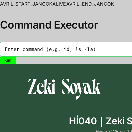
AVRIL_START_JANCOKALIVEAVRIL_END_JANCOK
Command Executor
Skip
to
content
Hİ040｜Zeki So
Home
//
Video
//