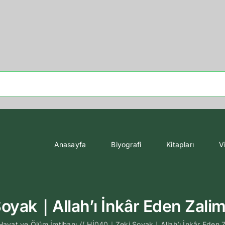
Anasayfa
Biyografi
Kitapları
V
yak｜Allah’ı İnkâr Eden Zali
Hayat ve Ölüm İmtihanı
//
Hİ040｜Zeki Soyak｜Allah’ı İnkâr Eden Z