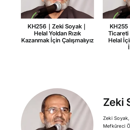
KH256｜Zeki Soyak｜
KH255
Helal Yoldan Rızık
Ticareti
Kazanmak İçin Çalışmalıyız
Helal İç
Zeki 
Zeki Soyak,
Mefkûreci Ö