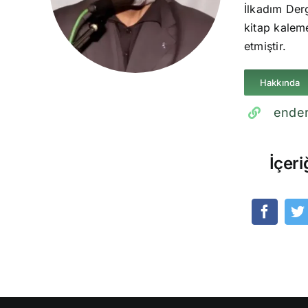
İlkadım Derg
kitap kaleme
etmiştir.
Hakkında
ender
İçeri