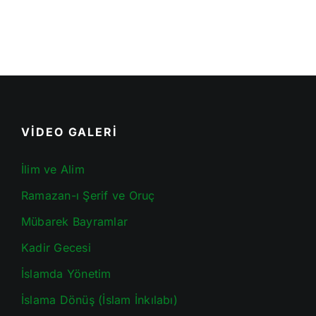
VİDEO GALERİ
İlim ve Alim
Ramazan-ı Şerif ve Oruç
Mübarek Bayramlar
Kadir Gecesi
İslamda Yönetim
İslama Dönüş (İslam İnkılabı)