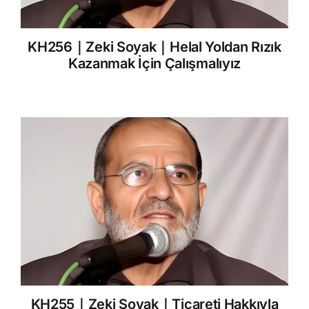
KH256｜Zeki Soyak｜Helal Yoldan Rızık
Kazanmak İçin Çalışmalıyız
KH255｜Zeki Soyak｜Ticareti Hakkıyla