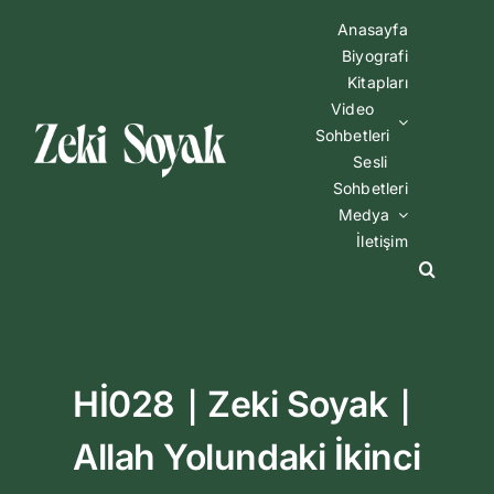
Skip
Anasayfa
to
Biyografi
content
Kitapları
Video
Sohbetleri
Sesli
Sohbetleri
Medya
İletişim
Hİ028｜Zeki Soyak｜
Allah Yolundaki İkinci