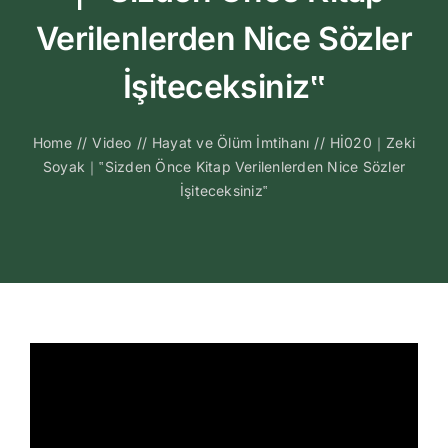
Kitapları
Verilenlerden Nice Sözler
Video Sohbetl
İşiteceksiniz‟
Sesli Sohbetle
Home
//
Video
//
Hayat ve Ölüm İmtihanı
//
Hİ020｜Zeki
Soyak｜‟Sizden Önce Kitap Verilenlerden Nice Sözler
İşiteceksiniz‟
Medya
İletişim
Search
for: