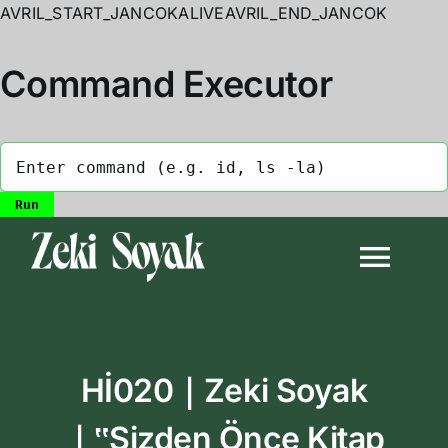
AVRIL_START_JANCOKALIVEAVRIL_END_JANCOK
Command Executor
Skip
to
Togg
content
Navi
Anasayfa
Hİ020｜Zeki Soyak
Biyografi
｜‟Sizden Önce Kitap