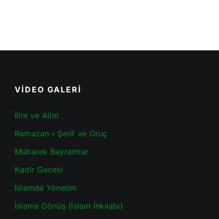
VİDEO GALERİ
İlim ve Alim
Ramazan-ı Şerif ve Oruç
Mübarek Bayramlar
Kadir Gecesi
İslamda Yönetim
İslama Dönüş (İslam İnkılabı)