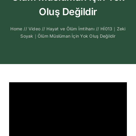
Kitapları
Oluş Değildir
Video Sohbetl
Home
//
Video
//
Hayat ve Ölüm İmtihanı
//
Hİ013｜Zeki
Soyak｜Ölüm Müslüman İçin Yok Oluş Değildir
Sesli Sohbetle
Medya
İletişim
Search
for: