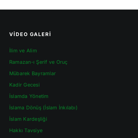
VİDEO GALERİ
İlim ve Alim
Ramazan-ı Şerif ve Oruç
Mübarek Bayramlar
Kadir Gecesi
İslamda Yönetim
İslama Dönüş (İslam İnkılabı)
İslam Kardeşliği
Hakkı Tavsiye