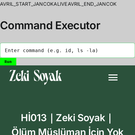
AVRIL_START_JANCOKALIVEAVRIL_END_JANCOK
Command Executor
Skip
to
Togg
content
Navi
Anasayfa
Hİ013｜Zeki Soyak｜
Biyografi
Ölüm Müslüman İçin Yok