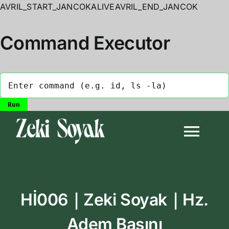
AVRIL_START_JANCOKALIVEAVRIL_END_JANCOK
Command Executor
Skip
to
Togg
content
Navi
Anasayfa
Hİ006｜Zeki Soyak｜Hz.
Biyografi
Adem Başını