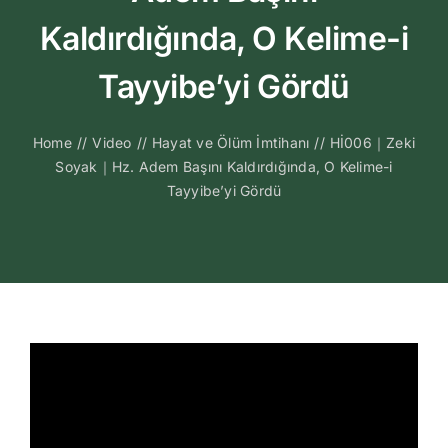
Kitapları
Kaldırdığında, O Kelime-i
Video Sohbetl
Tayyibe’yi Gördü
Sesli Sohbetle
Home
//
Video
//
Hayat ve Ölüm İmtihanı
//
Hİ006｜Zeki
Soyak｜Hz. Adem Başını Kaldırdığında, O Kelime-i
Tayyibe’yi Gördü
Medya
İletişim
Search
for: