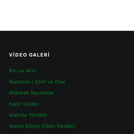
VİDEO GALERİ
İlim ve Alim
Ramazan-ı Şerif ve Oruç
Mübarek Bayramlar
Kadir Gecesi
İslamda Yönetim
İslama Dönüş (İslam İnkılabı)